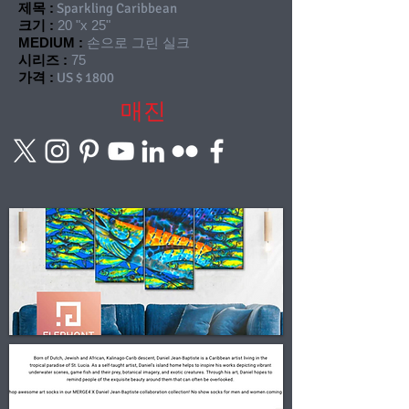
제목 :
Sparkling Caribbean
크기 :
20 "x 25"
MEDIUM :
손으로 그린 실크
시리즈 :
75
가격 :
US $ 1800
매진