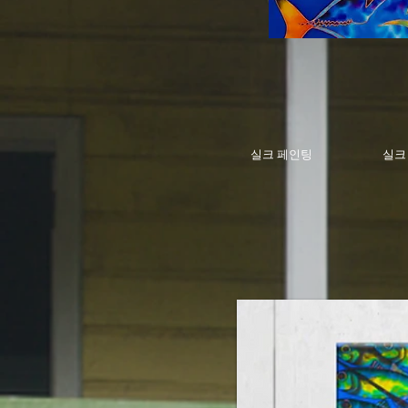
실크 페인팅
실크