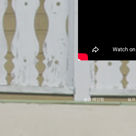
실크 페인팅
실크