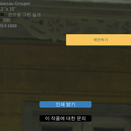
Nassau Grouper
12 "x 15"
M :
손으로 그린 실크
:
150
S $ 1000
제안하기
인쇄 받기
이 작품에 대한 문의