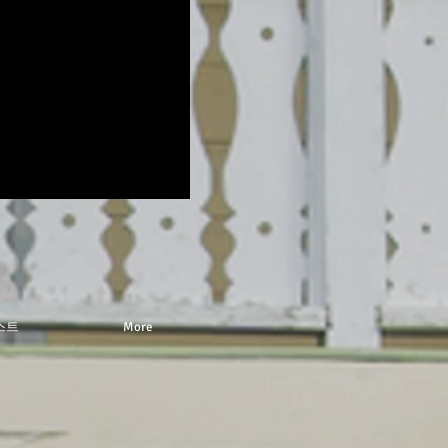
스트
More