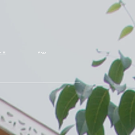
스트
More