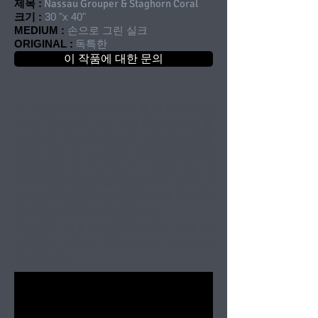
제목 :
Nassau Grouper & Staghorn Coral
크기 :
30 "x 40"
MEDIUM :
손으로 그린 실크
ORIGINAL :
독특한
이 작품에 대한 문의
이 그림은 수성 레지스트를 사용하여 손
으로 그린 것과 수미 포니 헤어 브러시를
사용하여 수성 액체 안료 실크 페인트를
10mm 100 % 하 보타이 실크에 바른 독
특한 원본 중 하나입니다. 내광성 및 내
수성 액체 안료로 칠해졌습니다. 모든 그
림에는 손으로 서명하고 날짜가 적힌 정
품 인증서가 함께 제공됩니다.
예술품은 밀봉 된 메일 링 튜브 안에 프
레임없이 말아서 판매됩니다. 배송비는
무료입니다.