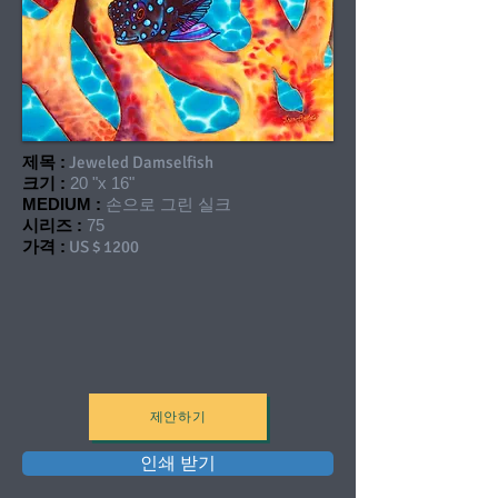
제목 :
Jeweled Damselfish
크기 :
20 "x 16"
MEDIUM :
손으로 그린 실크
시리즈 :
75
가격 :
US $ 1200
제안하기
인쇄 받기