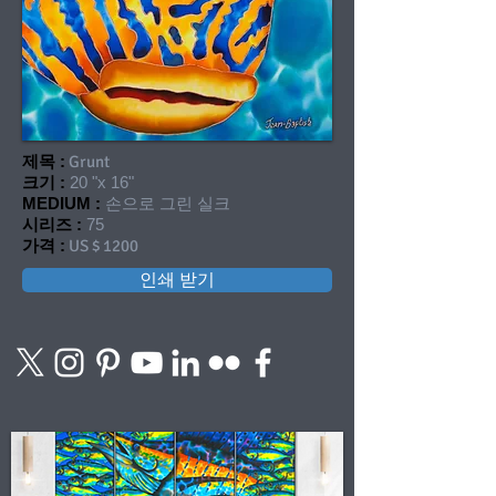
제목 :
Grunt
크기 :
20 "x 16"
MEDIUM :
손으로 그린 실크
시리즈 :
75
가격 :
US $ 1200
인쇄 받기