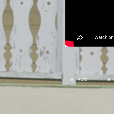
실크 페인팅
실크