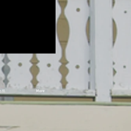
스트
More