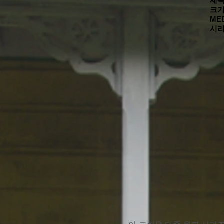
제목
크기
MED
시리